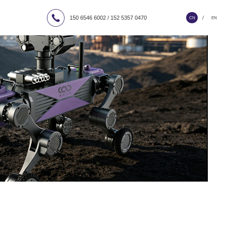
150 6546 6002 / 152 5357 0470
/
CN
EN